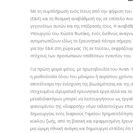
Με τη συμπλήρωση ενός έτους από την ψήφιση του 
(Ε&Κ) και τη θεσμική αναβάθμισή της σε επίπεδο Α
γεγονότων αυτών και της επίδρασής τους. Η αναβάθ
Υπουργού του Κώστα Φωτάκη, ενός διεθνώς αναγν
αντιμετωπίζoυν ιδίως τα Ερευνητικά Κέντρα σήμερα,
για την Ε&Κ στη χώρα μας. Ως εκ τούτου, εκφράζου
στόχους των προσωπικών επιθέσεων εναντίον του.
Για πρώτη φορά φέτος, με πρωτοβουλία του Αναπ. Υ
η μισθοδοσία όλου του μόνιμου ή αορίστου χρόνο
αποτέλεσμα την ενίσχυση της βιωσιμότητας και της
στοχευμένα ιδρυματικά ερευνητικά έργα αλλά και τ
μεταδιδακτόρων μπορεί να λειτουργήσουν ως εργαλε
φαινομένου της «διαρροής» νέων ταλαντούχων επι
δημιουργίας ενός διαρκούς Ταμείου Χρηματοδότηση
κύκλου ζωής, από τη βασική και εφαρμοσμένη έρευνα 
μια ώριμη εθνική ανάγκη και δημιουργεί ελπίδες ότι