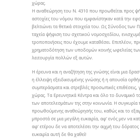
χώρας.
Η αναθεώρηση του Ν. 4310 που προωθείται προς ψή
αστοχίες του νόμου που εμφανίστηκαν κατά την εφα
βελτιώνει τα θετικά στοιχεία του. Ως Σύνοδος τω
ταχεία ψήφιση του σχετικού νομοσχεδίου, ενισχυμέ
τροποποιήσεις που έχουμε καταθέσει. Επιπλέον, πρ
χρηματοδότηση των υποδομών κοινής ωφελείας των 
λειτουργία πολλών εξ αυτών.
Η έρευνα και η αναζήτηση της γνώσης είναι μια δρασ
η έλλειψη εξειδικευμένης γνώσης ή η απουσία ορθ
συμπεράσματα και στρεβλές προσωπικές επιθέσεις, 
χώρας. Τα Ερευνητικά Κέντρα και όλο το δυναμικό τ
των αποτελεσμάτων της στην κοινωνία. Η συγκυρία τ
προωθούμενης αναθεώρησής του, καθώς και το εξα
μπροστά σε μια μεγάλη ευκαιρία, αφ’ ενός μεν να κ
αφ’ ετέρου δε να αποτελέσει την αιχμή του δόρατος 
ευκαιρία αυτή δε θα χαθεί!