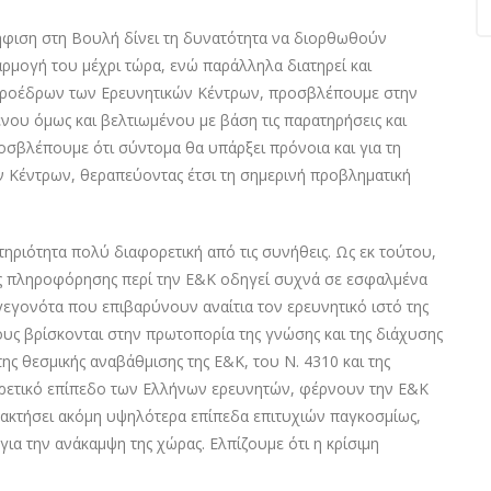
φιση στη Βουλή δίνει τη δυνατότητα να διορθωθούν
ρμογή του μέχρι τώρα, ενώ παράλληλα διατηρεί και
ν Προέδρων των Ερευνητικών Κέντρων, προσβλέπουμε στην
νου όμως και βελτιωμένου με βάση τις παρατηρήσεις και
οσβλέπουμε ότι σύντομα θα υπάρξει πρόνοια και για τη
Κέντρων, θεραπεύοντας έτσι τη σημερινή προβληματική
τηριότητα πολύ διαφορετική από τις συνήθεις. Ως εκ τούτου,
ής πληροφόρησης περί την Ε&Κ οδηγεί συχνά σε εσφαλμένα
γεγονότα που επιβαρύνουν αναίτια τον ερευνητικό ιστό της
ους βρίσκονται στην πρωτοπορία της γνώσης και της διάχυσης
ης θεσμικής αναβάθμισης της Ε&Κ, του Ν. 4310 και της
ιρετικό επίπεδο των Ελλήνων ερευνητών, φέρνουν την Ε&Κ
ατακτήσει ακόμη υψηλότερα επίπεδα επιτυχιών παγκοσμίως,
για την ανάκαμψη της χώρας. Ελπίζουμε ότι η κρίσιμη