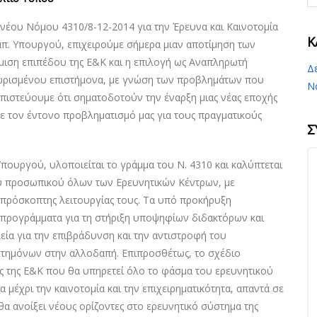
νέου Νόμου 4310/8-12-2014 για την Έρευνα και Καινοτομία
K
ναπ. Υπουργού, επιχειρούμε σήμερα μιαν αποτίμηση των
μιση επιπέδου της Ε&Κ και η επιλογή ως Αναπληρωτή
Δ
ωρισμένου επιστήμονα, με γνώση των προβλημάτων που
Ν
 πιστεύουμε ότι σηματοδοτούν την έναρξη μιας νέας εποχής
με τον έντονο προβληματισμό μας για τους πραγματικούς
Σ
πουργού, υλοποιείται το γράμμα του Ν. 4310 και καλύπτεται
υ προσωπικού όλων των Ερευνητικών Κέντρων, με
 απρόσκοπτης λειτουργίας τους. Τα υπό προκήρυξη
α προγράμματα για τη στήριξη υποψηφίων διδακτόρων και
ία για την επιβράδυνση και την αντιστροφή του
στημόνων στην αλλοδαπή. Επιπροσθέτως, το σχέδιο
ς της Ε&Κ που θα υπηρετεί όλο το φάσμα του ερευνητικού
μέχρι την καινοτομία και την επιχειρηματικότητα, απαντά σε
 θα ανοίξει νέους ορίζοντες στο ερευνητικό σύστημα της