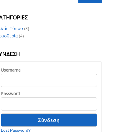
ΑΤΗΓΟΡΊΕΣ
ελτία Τύπου
(8)
ομοθεσία
(4)
ΎΝΔΕΣΗ
Username
Password
Lost Password?