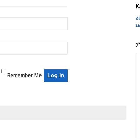
K
Δ
Ν
Σ
Remember Me