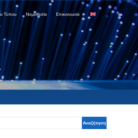
ία Τύπου
Νομοθεσία
Επικοινωνία
4