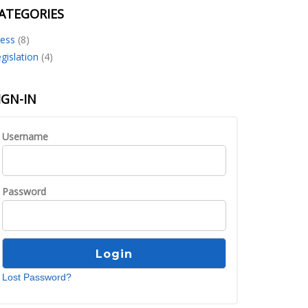
ATEGORIES
ress
(8)
gislation
(4)
IGN-IN
Username
Password
Lost Password?