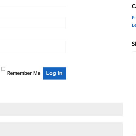
C
P
Le
S
Remember Me